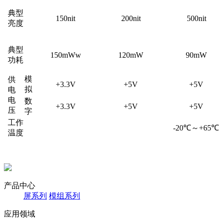
典型
150nit
200nit
500nit
亮度
典型
150mWw
120mW
90mW
功耗
模
供
+3.3V
+5V
+5V
拟
电
电
数
+3.3V
+5V
+5V
压
字
工作
-20℃～+65℃
温度
产品中心
屏系列
模组系列
应用领域