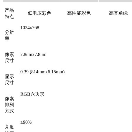
产品
低电压彩色
高性能彩色
高亮单绿
特点
1024x768
分辨
率
像素
7.8umx7.8um
尺寸
0.39 (814mmx6.15mm)
显示
尺寸
RGB六边形
像素
排列
方式
≥90%
亮度