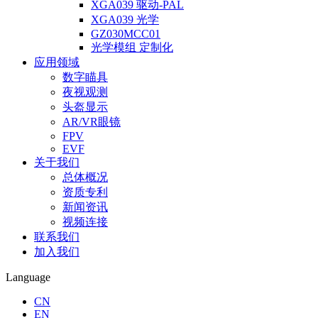
XGA039 驱动-PAL
XGA039 光学
GZ030MCC01
光学模组 定制化
应用领域
数字瞄具
夜视观测
头盔显示
AR/VR眼镜
FPV
EVF
关于我们
总体概况
资质专利
新闻资讯
视频连接
联系我们
加入我们
Language
CN
EN